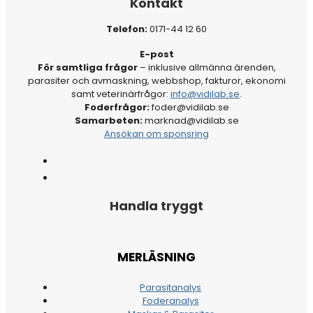
Kontakt
Telefon:
0171-44 12 60
E-post
För samtliga frågor
– inklusive allmänna ärenden,
parasiter och avmaskning, webbshop, fakturor, ekonomi
samt veterinärfrågor:
info@vidilab.se
.
Foderfrågor:
foder@vidilab.se
Samarbeten:
marknad@vidilab.se
Ansökan om sponsring
Handla tryggt
MERLÄSNING
Parasitanalys
Foderanalys