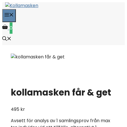
Hoppa
till
Meny
innehåll
0
kollamasken får & get
495
kr
Avsett för analys av 1 samlingsprov från max