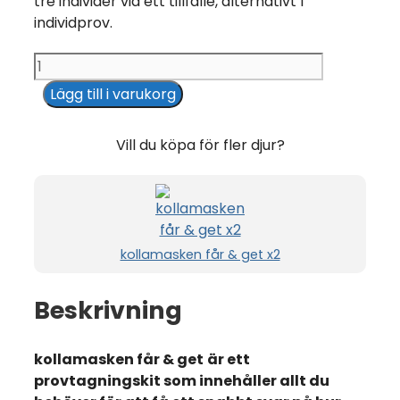
tre individer vid ett tillfälle, alternativt 1
individprov.
kollamasken
får
Lägg till i varukorg
&
get
Vill du köpa för fler djur?
mängd
kollamasken får & get x2
Beskrivning
kollamasken får & get
är ett
provtagningskit som innehåller allt du