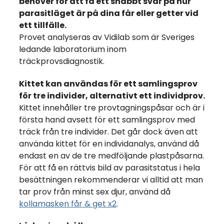
behöver för att få ett snabbt svar på hur
parasitläget är på dina får eller getter vid
ett tillfälle.
Provet analyseras av Vidilab som är Sveriges
ledande laboratorium inom
träckprovsdiagnostik.
Kittet kan användas för ett samlingsprov
för tre individer, alternativt ett individprov.
Kittet innehåller tre provtagningspåsar och är i
första hand avsett för ett samlingsprov med
träck från tre individer. Det går dock även att
använda kittet för en individanalys, använd då
endast en av de tre medföljande plastpåsarna.
För att få en rättvis bild av parasitstatus i hela
besättningen rekommenderar vi alltid att man
tar prov från minst sex djur, använd då
kollamasken får & get x2
.