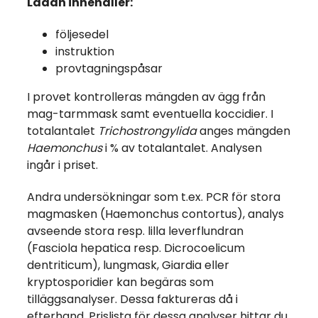
Lådan innehåller:
följesedel
instruktion
provtagningspåsar
I provet kontrolleras mängden av ägg från
mag-tarmmask samt eventuella koccidier. I
totalantalet
Trichostrongylida
anges mängden
Haemonchus
i % av totalantalet. Analysen
ingår i priset.
Andra undersökningar som t.ex. PCR för stora
magmasken (Haemonchus contortus), analys
avseende stora resp. lilla leverflundran
(Fasciola hepatica resp. Dicrocoelicum
dentriticum), lungmask, Giardia eller
kryptosporidier kan begäras som
tilläggsanalyser. Dessa faktureras då i
efterhand. Prislista för dessa analyser hittar du